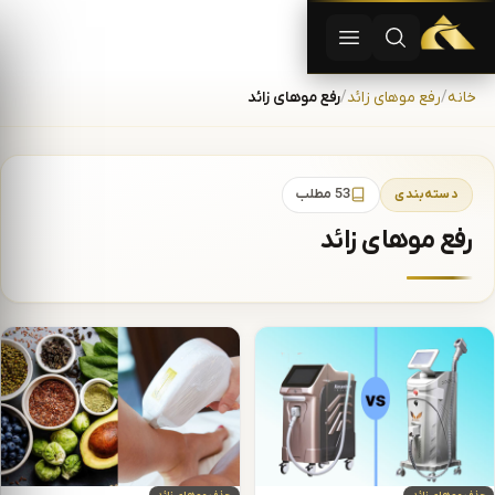
دستگاه لیزر موهای زاید | دستگاه لاغری | آفرودیت لیزر — تجهیزات
باز کردن جستجو
باز کردن منو
رش به محتوا
خانه
رفع موهای زائد
رفع موهای زائد
دسته‌بندی
53 مطلب
رفع موهای زائد