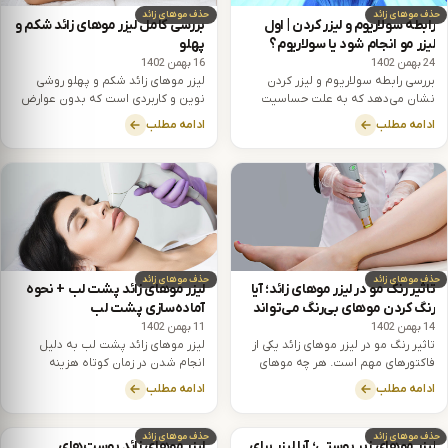
حذف موهای زائد
حذف موهای زائد
رابطه سولاریوم و لیزر کردن | اول
بررسی کامل لیزر موهای زائد شکم و
لیزر مو انجام شود یا سولاریوم؟
پهلو
24 بهمن 1402
16 بهمن 1402
بررسی رابطه سولاریوم و لیزر کردن
لیزر موهای زائد شکم و پهلو روشی
نشان می‌دهد که به علت حساسیت
نوین و کاربردی است که بدون عوارض
پوست بعد از انجام لیزر موهای زائد
و دارای نتیجه دائمی است.
ادامه مطلب
ادامه مطلب
نسبت به تابش نور و گرما احتمال بروز
عوارضی همچون سوختگی افزایش
خواهد یافت.
حذف موهای زائد
حذف موهای زائد
تاثیر رنگ مو در لیزر موهای زائد؛ آیا
لیزر موهای زائد پشت لب + نحوه
رنگ کردن موهای بی‌رنگ می‌تواند
آماده‌سازی پشت لب
به لیزر مو کمک کند؟
14 بهمن 1402
11 بهمن 1402
تاثیر رنگ مو در لیزر موهای زائد یکی از
لیزر موهای زائد پشت لب به دلیل
فاکتورهای مهم است. هر چه موهای
انجام شدن در زمان کوتاه هزینه
زائد رنگ تیره‌تری داشته باشند، لیزر
مناسب و نداشتن عوارض محبوبیت
ادامه مطلب
ادامه مطلب
تاثیر بیشتری بر حذف آن‌ها خواهد
زیادی دارد.
داشت.
حذف موهای زائد
حذف موهای زائد
لیزر موهای زیر پوستی؛ آیا لیزر برای
لیزر موهای زائد پوست‌های