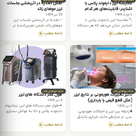
حذف موهای زائد
حذف موهای زائد
مقایسه لیزر دایموند پلاس با
نقش تغذیه در اثربخشی جلسات
اشنایدر: قابلیت‌های هر کدام
لیزر موهای زائد
3 مرداد 1404
28 تیر 1404
〽️مقایسه لیزر دایموند پلاس با
✅تغذیه در اثربخشی جلسات لیزر
اشنایدر نشان می‌دهد که هر دستگاه
موهای زائد نقشی تعیین‌کننده در
برای نیازهای خاصی طراحی شده است
کیفیت، دوام و سرعت ترمیم پوست
ادامه مطلب
ادامه مطلب
که در این مقاله از آفرودیت لیزر بیشتر
پس از درمان ایفا می‌کند.
به آن پرداخته‌ایم.
حذف موهای زائد
حذف موهای زائد
تأثیر تغییرات هورمونی بر نتایج لیزر
طول عمر دستگاه های لیزر
(مثل قطع قرص یا بارداری)
6 تیر 1404
⏪طول عمر دستگاه های لیزر تیتانیوم،
9 تیر 1404
دایموند پلاس و دکا به عوامل بسیاری
◀️رابطه بین لیزر و اختلالات هورمونی
مانند کیفیت لیزربار، سیستم خنک‌کننده
بدن، در شرایطی مانند بارداری،یائسگی
و نیازهای مصرفی بستگی دارد.
یا قطع داروهای هورمونی، نیازمند
ادامه مطلب
ادامه مطلب
بررسی دقیق است.