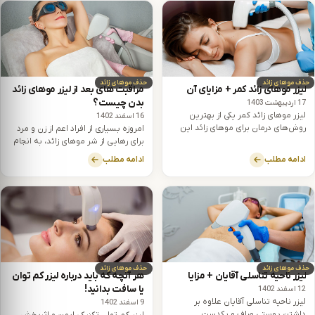
حذف موهای زائد
حذف موهای زائد
لیزر موهای زائد کمر + مزایای آن
مراقبت های بعد از لیزر موهای زائد
بدن چیست؟
17 اردیبهشت 1403
لیزر موهای زائد کمر یکی از بهترین
16 اسفند 1402
روش‌های درمان برای موهای زائد این
امروزه بسیاری از افراد اعم از زن و مرد
ناحیه حساس از بدن است. برای
برای رهایی از شر موهای زائد، به انجام
تأثیرگذاری بهتر لیزر در این ناحیه باید
لیزر موهای زائد بدن روی می‌آورند.
ادامه مطلب
ادامه مطلب
به نکاتی توجه شود.
حذف موهای زائد
حذف موهای زائد
لیزر ناحیه تناسلی آقایان + مزایا
هر آنچه که باید درباره لیزر کم توان
یا سافت بدانید!
12 اسفند 1402
لیزر ناحیه تناسلی آقایان علاوه بر
9 اسفند 1402
داشتن پوستی صاف و یکدست
لیزر کم توان تکنیکی ایمن و اثربخش