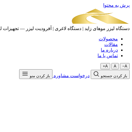
پرش به محتوا
دستگاه لیزر موهای زاید | دستگاه لاغری | آفرودیت لیزر — تجهیزات لی
محصولات
مقالات
درباره ما
تماس با ما
A+
A
A−
درخواست مشاوره
باز کردن جستجو
باز کردن منو