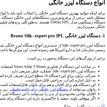
انواع دستگاه لیزر خانگی
برای اینکه بتوانید بهترین دستگاه لیزر خانگی را انتخاب کنید باید با ان
دستگاه رمینگتون مدل 3500au HPL هستند. به‌طورکلی برندهای فیلیپس، براون و رمینگتون از بهترین و محبوب‌ترین برندهای
خانگی می‌پردازیم.
1. دستگاه لیزر خانگی Braun Silk- expert pro IPL
دستگاه لیزر Silk- expert pro از جدیدترین انوا
رسمی سازمان غذا و دارو آمریکا هم رسیده است. این ویژگی‌ها باعث ش
برخی از ویژگی‌های این دستگاه به‌صورت زیر است:
در ساخت این دستگاه از فناوری Senso Adap T Braun استفاده شده است. این فناوری شدت نور را با رنگ پوست شما، به‌صورت خودکار تغییر دهد تا کمترین آسیب را برساند.
دستگاه لیزر Silk- expert pro عملکرد خیلی سریعی دارد.
شرکت براون برای این دستگاه 10 سطح انرژی تعریف کرده است؛ درحالی که اکثر دستگاه ها دارای پنج سطح انرژی هستند.
به دلیل اندازه کم آن، به‌راحتی قابل‌حمل است.
این دستگاه هم برای آقایان و هم برای بانوان قابل‌استفاده است.
بانوان می‌توانند از
دستگاه لیزر خانگی برای ناحیه تناسلی
، زیر ب
آقایان نواحی محدودتری از بدن را می‌توانند با این دستگاه لی
اگر موهایی بلوند، سفید یا خاکستری دارید این دستگاه برای ش