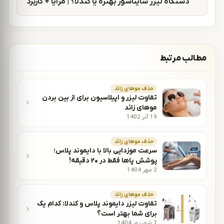
دستگاه لیزر سایناشور بهتره یا کندلا؟ | مزایا + کاربرد
مطالب مرتبط
حذف موهای زائد
تفاوت لیزر و اپیلاسیون برای از بین بردن
موهای زائد
19 آذر 1402
حذف موهای زائد
سرعت موزدایی بالا با دایموند پلاس؛
پوشش پاها فقط در ۲۰ دقیقه!
2 مهر 1404
حذف موهای زائد
تفاوت لیزر دایموند پلاس و کندلا: کدام یک
برای شما بهتر است؟
7 شهریور 1404