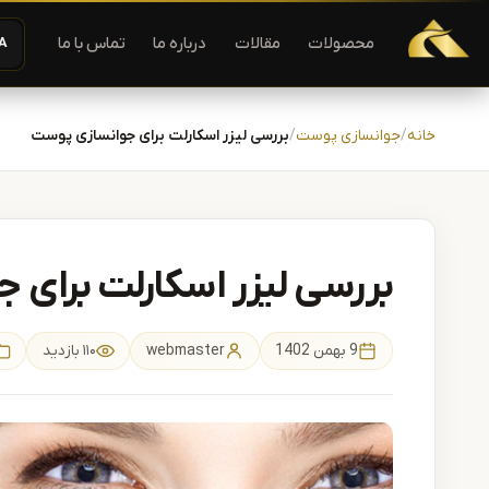
دستگاه لیزر موهای زاید | دستگاه لاغری | آفرودیت لیزر — تجهیزات
محصولات
مقالات
درباره ما
تماس با ما
A−
رش به محتوا
خانه
جوانسازی پوست
بررسی لیزر اسکارلت برای جوانسازی پوست
بررسی لیزر اسکارلت برای
9 بهمن 1402
webmaster
۱۱۰ بازدید