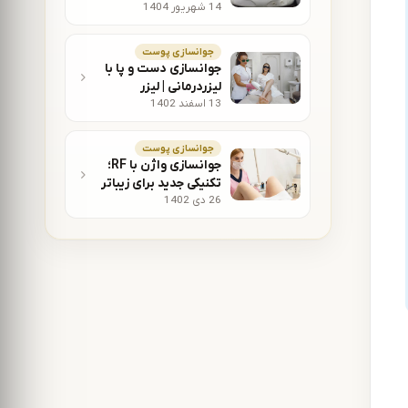
14 شهریور 1404
می‌تواند تجربه لیفت و
جوانسازی شما را
متفاوت کند؟
جوانسازی پوست
جوانسازی دست و پا با
لیزردرمانی | لیزر
13 اسفند 1402
جوانسازی پوست
دست چه مزایایی
دارد؟
جوانسازی پوست
جوانسازی واژن با RF؛
تکنیکی جدید برای زیباتر
26 دی 1402
شدن