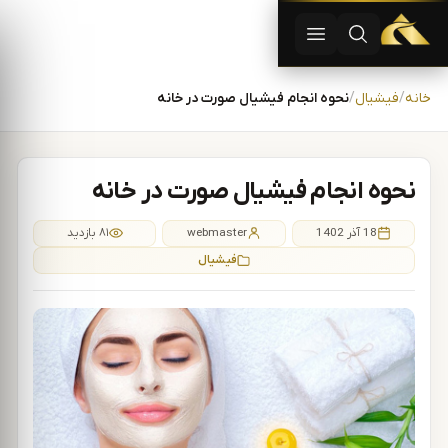
دستگاه لیزر موهای زاید | دستگاه لاغری | آفرودیت لیزر — تجهیزات
باز کردن جستجو
باز کردن منو
رش به محتوا
خانه
فیشیال
نحوه انجام فیشیال صورت در خانه
نحوه انجام فیشیال صورت در خانه
18 آذر 1402
webmaster
۸۱ بازدید
فیشیال