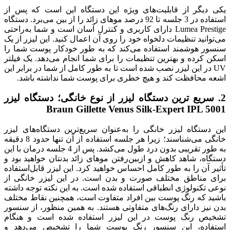
یکی دیگر از قابلیت‌های ویژه این دستگاه این است که پس از
استفاده در 3 جلسه تا 92 درصد موهای زائد را از بین می‌برد. دستگاه
Lumea Prestige دارای کاربری و کنترل آسان است و شما به‌راحتی
می‌توانید تنظیمات دلخواه خود را روی آن اعمال کنید. این لیزر از یک
سنسور هوشمند استفاده می‌کند که به طور خودکار پوست شما را
اسکن کرده و بهترین تنظیمات را برای شما انجام می‌دهد. یک فیلتر
UV در این لیزر نصب شده است تا به طور کامل از شما در برابر این
اشعه محافظت کند و هیچ خطری برای پوست شما نداشته باشد.
2. سریع ترین دستگاه لیزر از نوع خانگی؛ دستگاه لیزر
Braun Gillette Venus Silk-Expert IPL 5001
این دستگاه لیزر خانگی را به‌عنوان سریع‌ترین دستگاه‌های لیزر
خانگی می‌شناسند؛ زیرا هر جلسه استفاده از آن تنها حدود 8 دقیقه
به طور تقریبی بدون درد طول می‌کشد. پس از 4 جلسه درمان با این
دستگاه، شاهد کاهش و ازبین‌رفتن موهای زائد بدنتان خواهید بود و
تأثیر آن را به طور کامل احساس خواهید کرد. این لیزر قابل‌استفاده
برای مناطق مختلف صورت و بدن است. در این لیزر خانگی از
نوعی تکنولوژی انطباقی استفاده شده است. به این نکته توجه داشته
باشید که رنگ پوست بین افراد متفاوت است، همچنین نقاط مختلف
بدن نیز دارای رنگ‌های متفاوتی هستند. به همین منظور، از سنسور
تشخیص رنگ پوست در این لیزر استفاده شده است و هنگام
استفاده، این سنسور رنگ پوست شما را تشخیص می‌دهد و