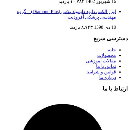
16 شهریور 1402
۱۰,۷۸۲ بازدید
لیزر الکس دایود دایموند پلاس (Diamond Plus) – گروه
مهندسی پزشکی آفرودیت
10 دی 1398
۸,۷۴۳ بازدید
دسترسی سریع
خانه
محصولات
مقالات آموزشی
تماس با ما
قوانین و شرایط
درباره ما
ارتباط با ما