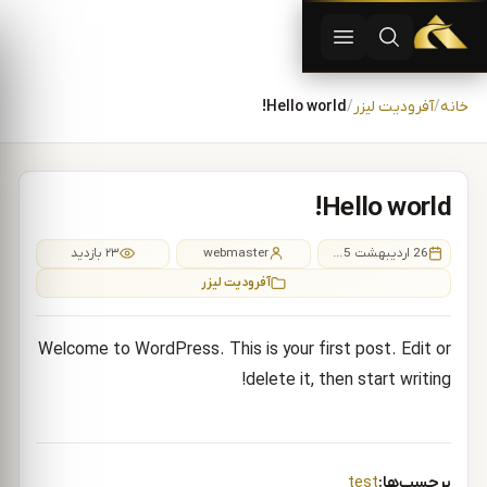
دستگاه لیزر موهای زاید | دستگاه لاغری | آفرودیت لیزر — تجهیزات
باز کردن جستجو
باز کردن منو
رش به محتوا
خانه
آفرودیت لیزر
Hello world!
Hello world!
26 اردیبهشت 1405
webmaster
۲۳ بازدید
آفرودیت لیزر
Welcome to WordPress. This is your first post. Edit or
delete it, then start writing!
برچسب‌ها:
test