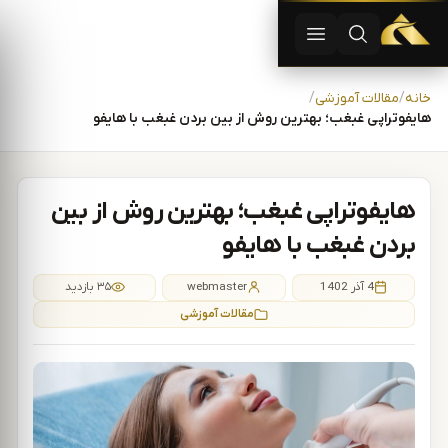
دستگاه لیزر موهای زاید | دستگاه لاغری | آفرودیت لیزر — تجهیزات
باز کردن جستجو
باز کردن منو
رش به محتوا
خانه
مقالات آموزشی
هایفوتراپی غبغب؛ بهترین روش از بین بردن غبغب با هایفو
هایفوتراپی غبغب؛ بهترین روش از بین
بردن غبغب با هایفو
4 آذر 1402
webmaster
۳۵ بازدید
مقالات آموزشی