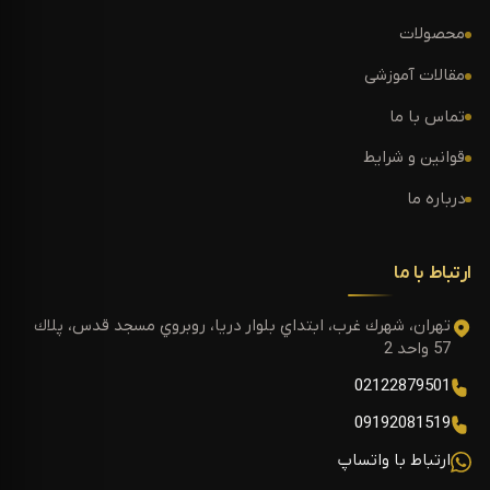
محصولات
مقالات آموزشی
تماس با ما
قوانین و شرایط
درباره ما
ارتباط با ما
تهران، شهرك غرب، ابتداي بلوار دريا، روبروي مسجد قدس، پلاك
57 واحد 2
02122879501
09192081519
ارتباط با واتساپ