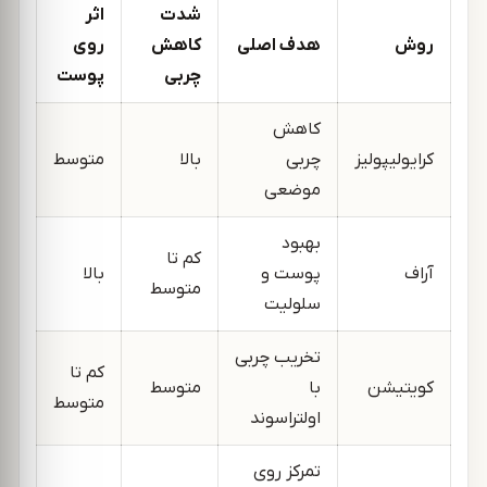
شدت
اثر
روش
هدف اصلی
کاهش
روی
چربی
پوست
کاهش
کرایولیپولیز
چربی
بالا
متوسط
موضعی
بهبود
کم تا
آر‌اف
پوست و
بالا
متوسط
سلولیت
تخریب چربی
کم تا
کویتیشن
با
متوسط
متوسط
اولتراسوند
تمرکز روی