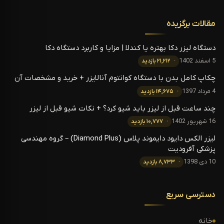
مقالات برگزیده
دستگاه لیزر دکا بهتره یا کندلا | مزایا و کاربرد دستگاه دکا
5 اسفند 1402
۲۱,۲۱۲ بازدید
چکاپ کامل بدن با دستگاه کوانتوم آنالایزر + خرید و مشخصات آن
4 مرداد 1397
۱۴,۶۷۵ بازدید
چند ساعت قبل از لیزر باید شیو کرد؟ + نکات شیو قبل از لیزر
16 شهریور 1402
۱۰,۷۷۷ بازدید
لیزر الکس دایود دایموند پلاس (Diamond Plus) – گروه مهندسی
پزشکی آفرودیت
10 دی 1398
۸,۷۳۳ بازدید
دسترسی سریع
خانه