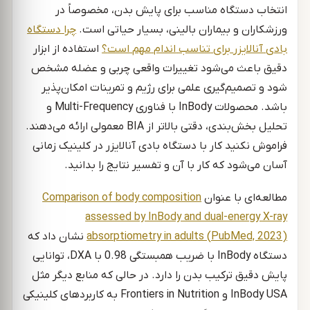
انتخاب دستگاه مناسب برای پایش بدن، مخصوصاً در
ورزشکاران و بیماران بالینی، بسیار حیاتی است.
چرا
دستگاه
بادی
آنالایزر
برای
تناسب
اندام
مهم
است
؟
استفاده از ابزار
دقیق باعث می‌شود تغییرات واقعی چربی و عضله مشخص
شود و تصمیم‌گیری علمی برای رژیم و تمرینات امکان‌پذیر
باشد. محصولات InBody با فناوری Multi-Frequency و
تحلیل بخش‌بندی، دقتی بالاتر از BIA معمولی ارائه می‌دهند.
فراموش نکنید کار با دستگاه بادی آنالایزر در کلینیک زمانی
آسان می‌شود که کار با آن و تفسیر نتایج را بدانید.
مطالعه‌ای با عنوان
Comparison of body composition
assessed by InBody and dual-energy X-ray
absorptiometry in adults (PubMed, 2023)
نشان داد که
دستگاه InBody با ضریب همبستگی 0.98 با DXA، توانایی
پایش دقیق ترکیب بدن را دارد. در حالی که منابع دیگر مثل
InBody USA و Frontiers in Nutrition به کاربردهای کلینیکی