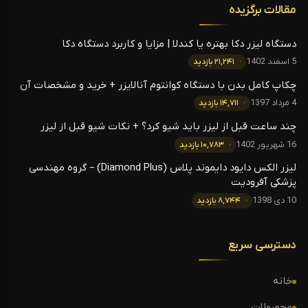
مقالات برگزیده
دستگاه لیزر دکا بهتره یا کندلا | مزایا و کاربرد دستگاه دکا
5 اسفند 1402
۲۱,۲۴۱ بازدید
چکاپ کامل بدن با دستگاه کوانتوم آنالایزر + خرید و مشخصات آن
4 مرداد 1397
۱۴,۷۱۱ بازدید
چند ساعت قبل از لیزر باید شیو کرد؟ + نکات شیو قبل از لیزر
16 شهریور 1402
۱۰,۷۸۳ بازدید
لیزر الکس دایود دایموند پلاس (Diamond Plus) – گروه مهندسی
پزشکی آفرودیت
10 دی 1398
۸,۷۴۴ بازدید
دسترسی سریع
خانه
محصولات