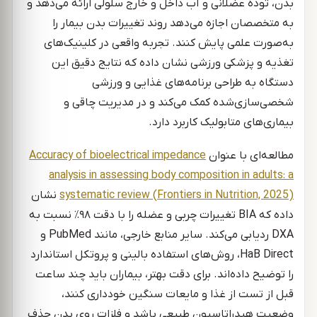
بدن، توده عضلانی و آب داخل و خارج سلولی ارائه می‌دهد و
به متخصصان اجازه می‌دهد روند تغییرات بدن بیمار را
به‌صورت علمی پایش کنند. تجربه واقعی در کلینیک‌های
تغذیه و پزشکی ورزشی نشان داده که نتایج دقیق این
دستگاه به طراحی برنامه‌های غذایی و ورزشی
شخصی‌سازی‌شده کمک می‌کند و در مدیریت چاقی و
بیماری‌های متابولیک کاربرد دارد.
مطالعه‌ای با عنوان
Accuracy of bioelectrical impedance
analysis in assessing body composition in adults: a
systematic review (Frontiers in Nutrition, 2025)
نشان
داده که BIA تغییرات چربی و عضله را با دقت ۹۸٪ نسبت به
DXA ردیابی می‌کند. سایر منابع خارجی، مانند PubMed و
HaB Direct، روش‌های استفاده بالینی و پروتکل استاندارد
را توضیح داده‌اند. برای دقت بهتر، بیماران باید چند ساعت
قبل از تست از غذا و مایعات سنگین خودداری کنند،
وضعیت هیدراتاسیون طبیعی باشد و فلزات روی بدن حذف