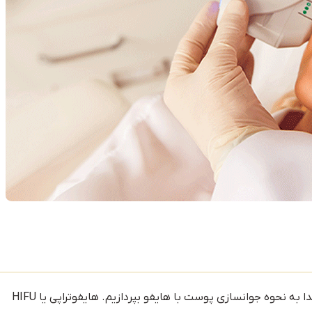
پیش از مقایسه لیزر اندولیفت با هایفو بهتر است که ابتدا به نحوه جوانسازی پوست با هایفو بپردازیم. هایفوتراپی یا HIFU