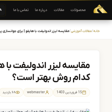
دستگاه لیزر موهای زاید | دستگاه لاغری | آفرودیت لیزر — تجهیزات
محصولات
مقالات
درباره ما
تماس با ما
A−
رش به محتوا
خانه
مقالات آموزشی
مقایسه لیزر اندولیفت با هایفو | برای جوانساز
مقایسه لیزر اندولیفت با ه
کدام روش بهتر است؟
15 فروردین 1403
webmaster
۶۸ بازدید