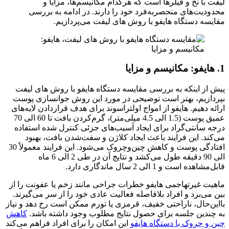
لیفت با نخ و فیلرها است که هرکدام مکانیسم‌ها، مزایا و
محدودیت‌های منحصربه‌فرد خود را دارند. در ادامه به بررسی
مقایسه دستگاه هایفو با روش های لیفت می‌پردازیم.
1. هایفو: مکانیسم و مزایا
پیش از اینکه به بررسی مقایسه دستگاه هایفو با روش های لیفت
بپردازیم، بهتر است توضیحی در مورد این روش جوانسازی پوست
ارائه دهیم. هایفو از امواج اولتراسوند برای هدف قراردادن لایه‌های
عمیق پوست (1.5 الی 4.5 میلی‌متر)، گرم‌کردن بافت تا 60 الی 70
درجه سانتی‌گراد برای ایجاد آسیب‌های جزئی کنترل شده استفاده
می‌کند. این فرایند باعث ایجاد کلاژن و سفت‌شدن بافت، بهبود
افتادگی پوست و کاهش چین‌وچروک می‌شود. این فرایند معمولاً 30
الی 90 دقیقه طول می‌کشد و نتایج آن در طی 2 الی 6 ماه
قابل‌مشاهده است و 1 الی 2 سال ماندگاری دارد.
ماهیت غیرتهاجمی هایفو خطرات جراحی مانند زخم یا عفونت را از
بین می‌برد و افراد بلافاصله فعالیت عادی خود را از سر می‌گیرند.
بااین‌حال، ناراحتی خفیف، قرمزی یا تورم ممکن است رخ دهد و نیاز
به چندین جلسه برای حصول نتایج مطلوب وجود داشته باشد.
کاهش
چین و چروک با دستگاه هایفو
این امکان را برای افراد فراهم می‌کند