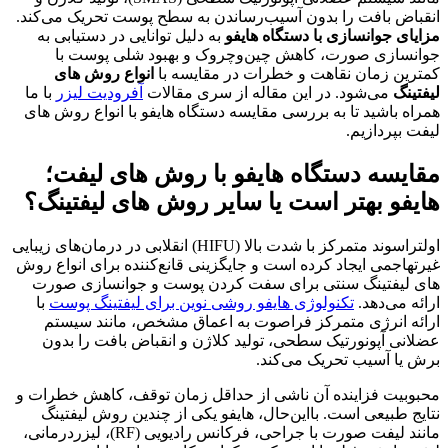
انقباض بافت را بدون آسیب‌رساندن به سطح پوست تحریک می‌کند.
مزایای جوانسازی با دستگاه هایفو
به دلیل توانایی در دستیابی به
جوانسازی صورت، کاهش چین‌وچروک و بهبود شلی پوست با
کمترین زمان نقاهت و خطرات در مقایسه با
انواع روش های
لیفتینگ
می‌شود. در این مقاله از سری مقالات
آفرودیت لیزر
با ما
همراه باشید تا به بررسی مقایسه دستگاه هایفو با انواع روش های
لیفت بپردازیم.
مقایسه دستگاه هایفو با روش های لیفت؛
هایفو بهتر است یا سایر روش های لیفتینگ؟
اولتراسوند متمرکز با شدت بالا (HIFU) انقلابی در درمان‌های زیبایی
غیرتهاجمی ایجاد کرده است و جایگزینی قانع‌کننده برای انواع روش
های لیفتینگ سنتی برای سفت کردن پوست و جوانسازی صورت
ارائه می‌دهد.
تکنولوژی هایفو روشی نوین برای لیفتینگ پوست
با
ارائه انرژی متمرکز فراصوت به اعماق مشخص، مانند سیستم
عضلانی آپونورتیک سطحی، تولید کلاژن و انقباض بافت را بدون
برش یا آسیب تحریک می‌کند.
محبوبیت فزاینده آن ناشی از حداقل زمان توقف، کاهش خطرات و
نتایج طبیعی است. بااین‌حال، هایفو یکی از چندین روش لیفتینگ
مانند لیفت صورت با جراحی، فرکانس رادیویی (RF)، لیزردرمانی،