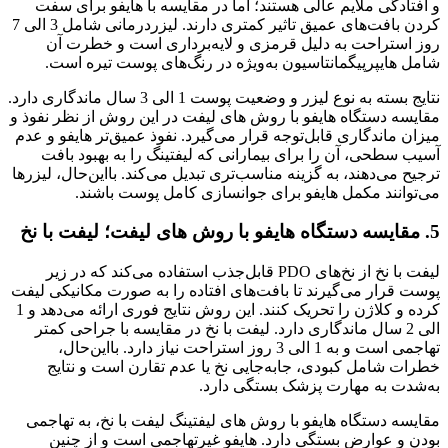
و افتادگی ملایم عالی هستند؛ اما در مقایسه با هایفو برای سفت
کردن بافت‌های عمیق تاثیر کمتری دارند. لیزردرمانی شامل 3 الی 7
روز استراحت به دلیل قرمزی و لایه‌برداری است و خطرت آن
شامل هایپرپیگمانتاسیون به‌ویژه در رنگ‌های پوست تیره است.
نتایج بسته به نوع لیزر و وضعیت پوست 1 الی 3 سال ماندگاری دارد.
مقایسه دستگاه هایفو با روش های لیفت در این روش از نظر نفوذ و
میزان ماندگاری قابل‌توجه قرار می‌گیرد. نفوذ عمیق‌تر هایفو و عدم
آسیب سطحی، آن را برای بیمارانی که لیفتینگ را به بهبود بافت
ترجیح می‌دهند، به گزینه مناسب‌تری تبدیل می‌کند. بااین‌حال، لیزرها
می‌توانند مکمل هایفو برای جوانسازی کامل پوست باشند.
5. مقایسه دستگاه هایفو با روش های لیفت؛ لیفت با نخ
لیفت با نخ از نخ‌های PDO قابل‌جذب استفاده می‌کند که در زیر
پوست قرار می‌گیرند تا بافت‌های افتاده را به صورت مکانیکی لیفت
کرده و کلاژن را تحریک کنند. این روش نتایج فوری ارائه می‌دهد و 1
الی 2 سال ماندگاری دارد. لیفت با نخ در مقایسه با جراحی کمتر
تهاجمی است و به 1 الی 3 روز استراحت نیاز دارد. بااین‌حال،
خطرات شامل کبودی، جابه‌جایی نخ یا عدم تقارن است و نتایج
به‌شدت به مهارت پزشک بستگی دارد.
مقایسه دستگاه هایفو با روش های لیفتینگ لیفت با نخ، به تهاجمی
بودن و عوارض بستگی دارد. هایفو غیرتهاجمی است و از چنین