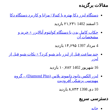
مقالات برگزیده
دستگاه لیزر دکا بهتره یا کندلا | مزایا و کاربرد دستگاه دکا
5 اسفند 1402
۲۱,۲۳۱ بازدید
چکاپ کامل بدن با دستگاه کوانتوم آنالایزر + خرید و
مشخصات آن
4 مرداد 1397
۱۴,۶۹۵ بازدید
چند ساعت قبل از لیزر باید شیو کرد؟ + نکات شیو قبل از
لیزر
16 شهریور 1402
۱۰,۷۸۲ بازدید
لیزر الکس دایود دایموند پلاس (Diamond Plus) – گروه
مهندسی پزشکی آفرودیت
10 دی 1398
۸,۷۴۳ بازدید
دسترسی سریع
خانه