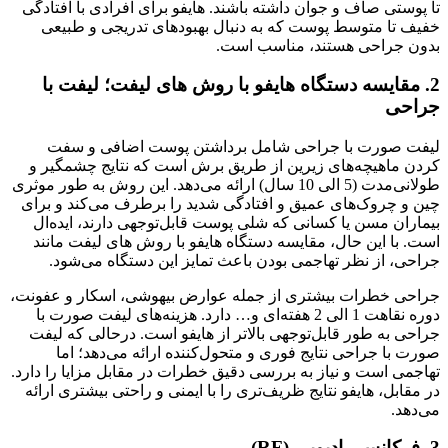
تا پوستی صاف و جوان داشته باشند. هایفو برای افرادی با افتادگی
خفیف تا متوسط پوست که به دنبال بهبودهای تدریجی و طبیعی
بدون جراحی هستند، مناسب است.
2. مقایسه دستگاه هایفو با روش های لیفت؛ لیفت با
جراحی
لیفت صورت با جراحی شامل برداشتن پوست اضافی و سفت
کردن ماهیچه‌های زیرین از طریق برش است که نتایج چشمگیر و
طولانی‌مدت (5 الی 10 سال) ارائه می‌دهد. این روش به طور موثری
چین و چروک‌های عمیق و افتادگی شدید را برطرف می‌کند و برای
بیماران مسن یا کسانی که شلی پوست قابل‌توجهی دارند، ایده‌ال
است. با این حال، مقایسه دستگاه هایفو با روش های لیفت مانند
جراحی، از نظر تهاجمی بودن باعث تمایز این دستگاه می‌شود.
جراحی خطرات بیشتری از جمله عوارض بیهوشی، اسکار و عفونت،
دوره نقاهت 1 الی 2 هفته‌ای و… دارد. هزینه‌های لیفت صورت با
جراحی به طور قابل‌توجهی بالاتر از هایفو است. درحالی که لیفت
صورت با جراحی نتایج فوری و متحول‌کننده ارائه می‌دهد؛ اما
تهاجمی است و نیاز به بررسی دقیق خطرات در مقابل مزایا را دارد.
در مقابل، هایفو نتایج ظریف‌تری را با ایمنی و راحتی بیشتری ارائه
می‌دهد.
3. فرکانس رادیویی (RF)