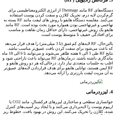
دستگاه‌های RF مانند Thermage از انرژی الکترومغناطیسی برای
گرم‌کردن لایه درم، تحریک کلاژن و سفت کردن پوست استفاده
می‌کنند. مقایسه دستگاه هایفو با روش های لیفت مانند RF بسته به
تهاجمی و غیرتهاجمی بودن همواره مورد بحث بوده است. RF مانند
هایفو یک روش غیرتهاجمی، دارای حداقل زمان نقاهت و مناسب
برای افتادگی خفیف تا متوسط پوست است.
بااین‌حال، RF لایه‌های کم‌عمق (تا 3 میلی‌متر) را هدف قرار می‌دهد
که باعث می‌شود برای سفت کردن بافت عمیق‌تر مناسب نباشد.
نتایج RF طی 3 الی 6 هفته ظاهر می‌شوند و می‌توانند تا 6 الی 18 ماه
ماندگاری داشته باشند. درمان‌های RF می‌تواند باعث ناراحتی شود و
اغلب به جلسات متعددی نیاز دارد. درحالی‌که هر دو روش هایفو و
RF ایمن هستند، توانایی هایفو برای هدف قراردادن لایه‌های عمیق‌تر
به آن مزیت لیفت بارزتری را ارائه می‌دهد.
4. لیزردرمانی
جوانسازی سطحی و ساختاری لیزرهای فرکشنال، مانند CO2 یا
اربیوم پوست را لایه‌برداری می‌کنند و با ایجاد ریز آسیب‌های کنترل
شده، کلاژن را تحریک می‌کنند. این روش در بهبود بافت، خطوط ریز