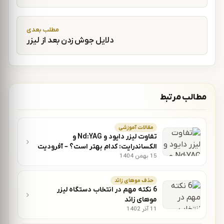
مطلب بعدی
دلایل جوش زدن بعد از لیزر
مطالب مرتبط
مقالات آموزشی
تفاوت لیزر دایود و Nd:YAG و
الکساندرایت: کدام بهتر است؟ – آفرودیت
15 بهمن 1404
لیزر
حذف موهای زائد
6 نکته مهم در انتخاب دستگاه لیزر
موهای زائد
11 آذر 1402