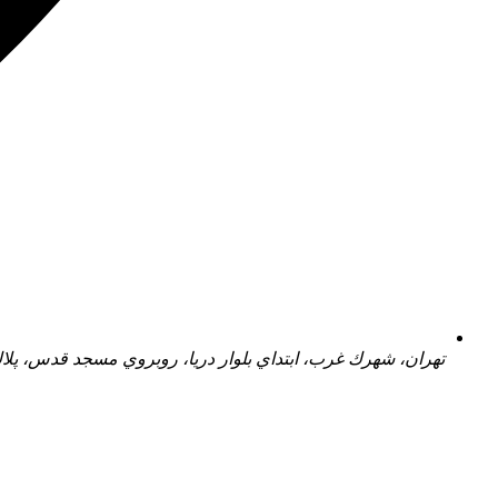
تهران، شهرك غرب، ابتداي بلوار دريا، روبروي مسجد قدس، پلاك 57 واحد