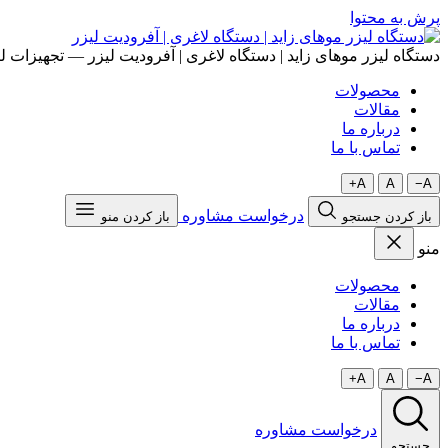
پرش به محتوا
دستگاه لیزر موهای زاید | دستگاه لاغری | آفرودیت لیزر — تجهیزات لی
محصولات
مقالات
درباره ما
تماس با ما
A+
A
A−
درخواست مشاوره
باز کردن جستجو
باز کردن منو
منو
محصولات
مقالات
درباره ما
تماس با ما
A+
A
A−
درخواست مشاوره
جستجو