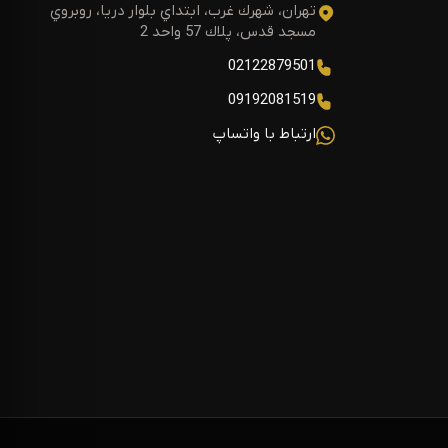
تهران، شهرك غرب، ابتداي بلوار دريا، روبروي
مسجد قدس، پلاك 57 واحد 2
02122879501
09192081519
ارتباط با واتساپ