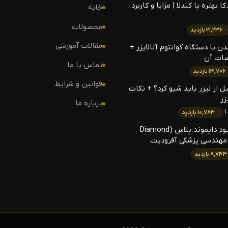
ا بهتره یا کندلا | مزایا و کاربرد
خانه
محصولات
۲۱,۲۳۶ بازدید
مقالات آموزشی
 با دستگاه کوانتوم آنالایزر +
ات آن
تماس با ما
۱۴,۷۰۶ بازدید
قوانین و شرایط
 از لیزر باید شیو کرد؟ + نکات
زر
درباره ما
۱۰,۷۸۳ بازدید
لیزر الکس دایود دایموند پلاس (Diamond
۸,۷۴۳ بازدید