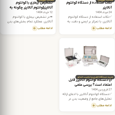
مقالات آموزشی
مقالات آموزشی
نکات استفاده از دستگاه کوانتوم
تشخیص بیماری با کوانتوم
آنالایزر
آنالایزرکوانتوم آنالایزر چگونه به
پزشکان در تشخیص بیماری کمک
24 مرداد 1404
12 خرداد 1404
✅نکات استفاده از دستگاه کوانتوم
⏪در تشخیص بیماری با کوانتوم
می‌کند؟
آنالایزر، با تمرکز بر ایمنی و دقت، به
آنالایزر، عملکرد تمام بخش‌های بدن
کاربران کمک می‌کند تا از مزایای آن
مانند قلب و عروق، سیستم تنفسی،
ادامه مطلب
ادامه مطلب
استفاده کنند.
وضعیت هورمون‌ها، پروتئین‌ها و…
بررسی می‌شود.
خريد دستگاه لاغری و تناسب اندام
آیا دستگاه کوانتوم آنالایزر قابل
اعتماد است؟ بررسی علمی
27 فروردین 1404
✅دستگاه کوانتوم آنالایزر با ادعای ارائه
تحلیل‌های جامع از وضعیت بدن در
کمتر از یک دقیقه، توجه جامعه پزشکی
ادامه مطلب
و عموم را به خود جلب کرده است