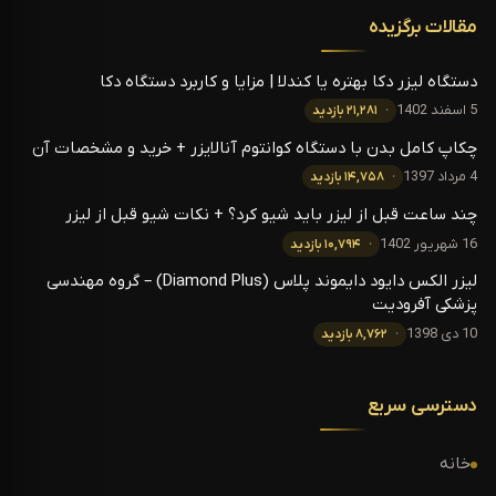
مقالات برگزیده
دستگاه لیزر دکا بهتره یا کندلا | مزایا و کاربرد دستگاه دکا
5 اسفند 1402
۲۱,۲۸۱ بازدید
چکاپ کامل بدن با دستگاه کوانتوم آنالایزر + خرید و مشخصات آن
4 مرداد 1397
۱۴,۷۵۸ بازدید
چند ساعت قبل از لیزر باید شیو کرد؟ + نکات شیو قبل از لیزر
16 شهریور 1402
۱۰,۷۹۴ بازدید
لیزر الکس دایود دایموند پلاس (Diamond Plus) – گروه مهندسی
پزشکی آفرودیت
10 دی 1398
۸,۷۶۲ بازدید
دسترسی سریع
خانه