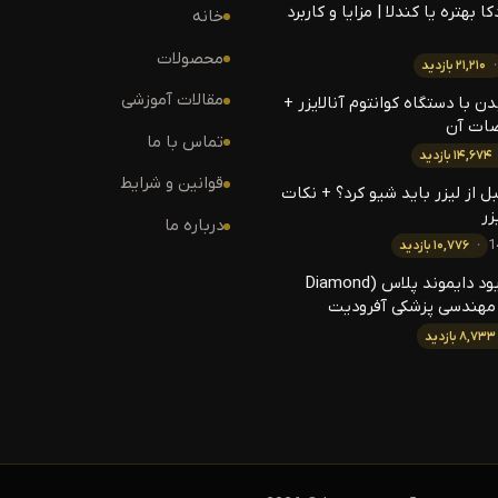
ا بهتره یا کندلا | مزایا و کاربرد
خانه
محصولات
۲۱,۲۱۰ بازدید
مقالات آموزشی
 با دستگاه کوانتوم آنالایزر +
ات آن
تماس با ما
۱۴,۶۷۴ بازدید
قوانین و شرایط
 از لیزر باید شیو کرد؟ + نکات
زر
درباره ما
۱۰,۷۷۶ بازدید
لیزر الکس دایود دایموند پلاس (Diamond
۸,۷۳۳ بازدید