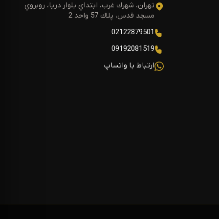
تهران، شهرك غرب، ابتداي بلوار دريا، روبروي
مسجد قدس، پلاك 57 واحد 2
02122879501
09192081519
ارتباط با واتساپ