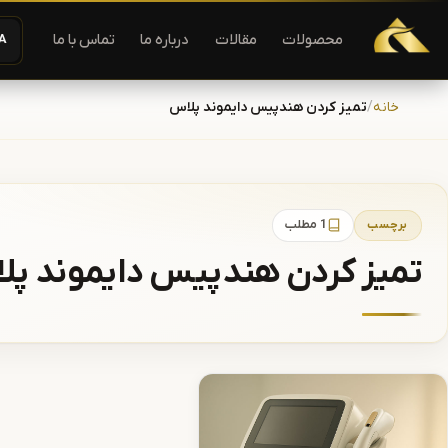
دستگاه لیزر موهای زاید | دستگاه لاغری | آفرودیت لیزر — تجهیزات
محصولات
مقالات
درباره ما
تماس با ما
A−
رش به محتوا
خانه
تمیز کردن هندپیس دایموند پلاس
برچسب
1 مطلب
تمیز کردن هندپیس دایموند پل