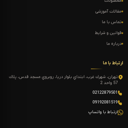
محصولات
مقالات آموزشی
تماس با ما
قوانین و شرایط
درباره ما
ارتباط با ما
تهران، شهرك غرب، ابتداي بلوار دريا، روبروي مسجد قدس، پلاك
57 واحد 2
02122879501
09192081519
ارتباط با واتساپ