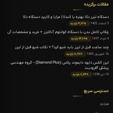
مقالات برگزیده
دستگاه لیزر دکا بهتره یا کندلا | مزایا و کاربرد دستگاه دکا
5 اسفند 1402
۲۱,۲۲۵ بازدید
چکاپ کامل بدن با دستگاه کوانتوم آنالایزر + خرید و مشخصات آن
4 مرداد 1397
۱۴,۶۸۵ بازدید
چند ساعت قبل از لیزر باید شیو کرد؟ + نکات شیو قبل از لیزر
16 شهریور 1402
۱۰,۷۷۸ بازدید
لیزر الکس دایود دایموند پلاس (Diamond Plus) – گروه مهندسی
پزشکی آفرودیت
10 دی 1398
۸,۷۳۸ بازدید
دسترسی سریع
خانه