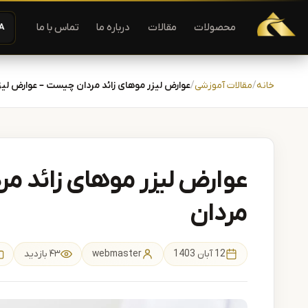
دستگاه لیزر موهای زاید | دستگاه لاغری | آفرودیت لیزر — تجهیزات
محصولات
مقالات
درباره ما
تماس با ما
A−
رش به محتوا
خانه
مقالات آموزشی
عوارض لیزر موهای زائد مردان چیست – عوارض لی
عوارض لیزر موهای زائد م
مردان
12 آبان 1403
webmaster
۴۳ بازدید