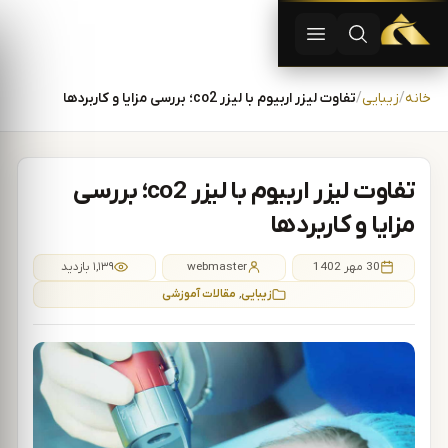
دستگاه لیزر موهای زاید | دستگاه لاغری | آفرودیت لیزر — تجهیزات
باز کردن جستجو
باز کردن منو
رش به محتوا
خانه
زیبایی
تفاوت لیزر اربیوم با لیزر co2؛ بررسی مزایا و کاربردها
تفاوت لیزر اربیوم با لیزر co2؛ بررسی
مزایا و کاربردها
30 مهر 1402
webmaster
۱,۱۳۹ بازدید
زیبایی
,
مقالات آموزشی