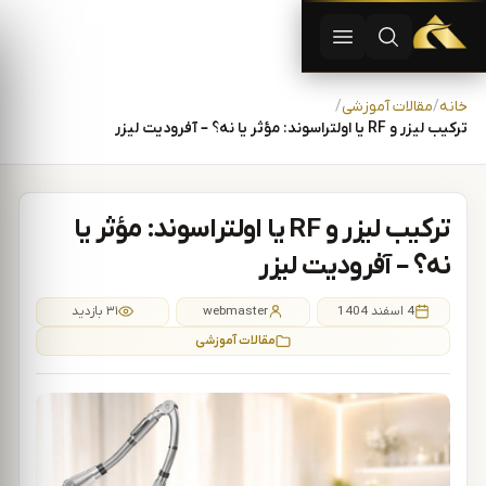
دستگاه لیزر موهای زاید | دستگاه لاغری | آفرودیت لیزر — تجهیزات
باز کردن جستجو
باز کردن منو
رش به محتوا
خانه
مقالات آموزشی
ترکیب لیزر و RF یا اولتراسوند: مؤثر یا نه؟ – آفرودیت لیزر
ترکیب لیزر و RF یا اولتراسوند: مؤثر یا
نه؟ – آفرودیت لیزر
4 اسفند 1404
webmaster
۳۱ بازدید
مقالات آموزشی