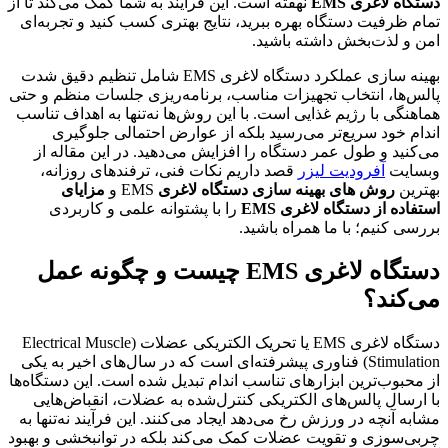
دستگاه لاغری
EMS
نهفته است. این فرآیند به شما کمک می‌کند تا از
تمام ظرفیت دستگاه بهره ببرید، نتایج بهتری کسب کنید و تجربه‌ای
امن و لذت‌بخش داشته باشید.
بهینه سازی عملکرد دستگاه لاغری EMS شامل تنظیم دقیق شدت
پالس‌ها، انتخاب تجهیزات مناسب، برنامه‌ریزی جلسات منظم و حتی
هماهنگی با رژیم غذایی است. با این روش‌ها نه‌تنها به اهداف تناسب
اندام خود سریع‌تر می‌رسید بلکه از عوارض احتمالی جلوگیری
می‌کنید و طول عمر دستگاه را افزایش می‌دهید. در این مقاله از
وبسایت
آفرودیت لیزر
قصد داریم نکات فنی، ترفندهای روزانه،
بهترین
روش های بهینه سازی دستگاه لاغری
EMS و
مزایای
استفاده از دستگاه لاغری
EMS
را با پشتوانه علمی و کاربردی
بررسی ‌کنیم؛ با ما همراه باشید.
دستگاه لاغری EMS چیست و چگونه عمل
می‌کند؟
دستگاه لاغری EMS یا تحریک الکتریکی عضلات (Electrical Muscle
Stimulation) فناوری پیشرفته‌ای است که در سال‌های اخیر به یکی
از محبوب‌ترین ابزارهای تناسب اندام تبدیل شده است. این دستگاه‌ها
با ارسال پالس‌های الکتریکی کنترل‌شده به عضلات، انقباض‌هایی
مشابه آنچه در ورزش رخ می‌دهد ایجاد می‌کنند. این فرآیند نه‌تنها به
چربی‌سوزی و تقویت عضلات کمک می‌کند بلکه در توانبخشی و بهبود