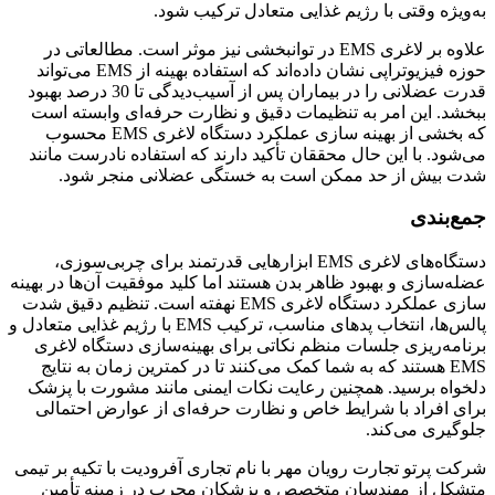
به‌ویژه وقتی با رژیم غذایی متعادل ترکیب شود.
علاوه بر لاغری EMS در توانبخشی نیز موثر است. مطالعاتی در
حوزه فیزیوتراپی نشان داده‌اند که استفاده بهینه از EMS می‌تواند
قدرت عضلانی را در بیماران پس از آسیب‌دیدگی تا 30 درصد بهبود
ببخشد. این امر به تنظیمات دقیق و نظارت حرفه‌ای وابسته است
که بخشی از بهینه سازی عملکرد دستگاه لاغری EMS محسوب
می‌شود. با این حال محققان تأکید دارند که استفاده نادرست مانند
شدت بیش از حد ممکن است به خستگی عضلانی منجر شود.
جمع‌بندی
دستگاه‌های لاغری EMS ابزارهایی قدرتمند برای چربی‌سوزی،
عضله‌سازی و بهبود ظاهر بدن هستند اما کلید موفقیت آن‌ها در بهینه
سازی عملکرد دستگاه لاغری EMS نهفته است. تنظیم دقیق شدت
پالس‌ها، انتخاب پدهای مناسب، ترکیب EMS با رژیم غذایی متعادل و
برنامه‌ریزی جلسات منظم نکاتی برای بهینه‌سازی دستگاه لاغری
EMS هستند که به شما کمک می‌کنند تا در کمترین زمان به نتایج
دلخواه برسید. همچنین رعایت نکات ایمنی مانند مشورت با پزشک
برای افراد با شرایط خاص و نظارت حرفه‌ای از عوارض احتمالی
جلوگیری می‌کند.
شرکت پرتو تجارت رویان مهر با نام تجاری آفرودیت با تکیه بر تیمی
متشکل از مهندسان متخصص و پزشکان مجرب در زمینه تأمین