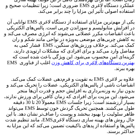
عملکرد دستگاه لاغری EMS ضروری است؛ زیرا تنظیمات صحیح و
استفاده اصولی تأثیر این مزایا را چند برابر می‌کند.
یکی از مهم‌ترین مزایای استفاده از دستگاه لاغری EMS توانایی آن
در افزایش متابولیسم و سوزاندن چربی است. پالس‌های الکتریکی
باعث انقباضات مکرر عضلانی می‌شوند که انرژی مصرف می‌کند و
به کاهش چربی‌های موضعی به‌ویژه در نواحی مانند شکم و ران
کمک می‌کند. برخلاف ورزش‌های سنگین، EMS فشار کمی به
مفاصل وارد می‌کند و برای افرادی که مشکلات ارتوپدی دارند،
گزینه‌ای امن محسوب می‌شود. این ویژگی باعث شده است که
بهترین دستگاه‌های لاغری برای کاهش وزن
اغلب از فناوری EMS
بهره ببرند.
علاوه بر لاغری EMS به تقویت و فرم‌دهی عضلات کمک می‌کند.
انقباضات ناشی از پالس‌های الکتریکی، عضلات را تحریک می‌کند و
بدون نیاز به وزنه‌برداری به افزایش حجم و قدرت آن‌ها منجر
می‌شود. این مزیت برای افرادی که زمان کافی برای ورزش ندارند،
بسیار ارزشمند است؛ زیرا جلسات EMS معمولاً 20 تا 30 دقیقه
طول می‌کشند. همچنین تحریک گردش خون توسط EMS می‌تواند
ظاهر سلولیت را بهبود ببخشد و پوست را صاف‌تر نشان دهد. با این
حال روش های بهینه سازی دستگاه لاغریEMS، مانند تنظیم شدت
پالس‌ها و استفاده از پدهای باکیفیت تضمین می‌کند که این مزایا به
حداکثر برسند.