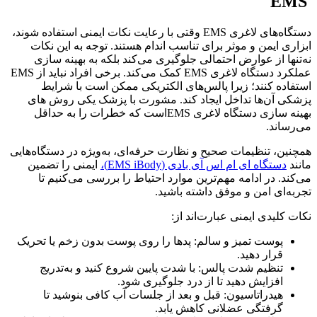
EMS
دستگاه‌های لاغری EMS وقتی با رعایت نکات ایمنی استفاده شوند،
ابزاری ایمن و موثر برای تناسب اندام هستند. توجه به این نکات
نه‌تنها از عوارض احتمالی جلوگیری می‌کند بلکه به بهینه سازی
عملکرد دستگاه لاغری EMS کمک می‌کند. برخی افراد نباید از EMS
استفاده کنند؛ زیرا پالس‌های الکتریکی ممکن است با شرایط
پزشکی آن‌ها تداخل ایجاد کند. مشورت با پزشک یکی روش های
بهینه سازی دستگاه لاغری EMSاست که خطرات را به حداقل
می‌رساند.
همچنین، تنظیمات صحیح و نظارت حرفه‌ای، به‌ویژه در دستگاه‌هایی
مانند
دستگاه ای ام اس آی بادی (EMS iBody)،
ایمنی را تضمین
می‌کند. در ادامه مهم‌ترین موارد احتیاط را بررسی می‌کنیم تا
تجربه‌ای امن و موفق داشته باشید.
نکات کلیدی ایمنی عبارت‌اند از:
پوست تمیز و سالم: پدها را روی پوست بدون زخم یا تحریک
قرار دهید.
تنظیم شدت پالس: با شدت پایین شروع کنید و به‌تدریج
افزایش دهید تا از درد جلوگیری شود.
هیدراتاسیون: قبل و بعد از جلسات آب کافی بنوشید تا
گرفتگی عضلانی کاهش یابد.