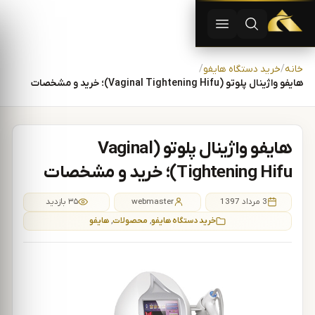
دستگاه لیزر موهای زاید | دستگاه لاغری | آفرودیت لیزر — تجهیزات
باز کردن جستجو
باز کردن منو
رش به محتوا
خانه
خريد دستگاه هايفو
هایفو واژینال پلوتو (Vaginal Tightening Hifu)؛ خرید و مشخصات
هایفو واژینال پلوتو (Vaginal
Tightening Hifu)؛ خرید و مشخصات
3 مرداد 1397
webmaster
۳۵ بازدید
خريد دستگاه هايفو
,
محصولات
,
هایفو