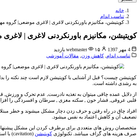
خانه
تناسب اندام
کویتیشن، مکانیزم باورنکردنی لاغری | لاغری موضعی| گروه
کویتیشن، مکانیزم باورنکردنی لاغری | لاغر
4 مهر 1397
۱۵ بازدید
webmaster
تناسب اندام
,
کاهش وزن
,
مقالات آموزشی
کویتیشن چیست؟ قبل از آشنایی با کویتیشن لازم است چند نکته را بد
به رشدی داشته است.
از دلایل عمده چاقی میتوان به تغذیه نادرست, عدم تحرک و ورزش, ق
قلبی عروقی, فشار خون , سکته مغزی , سرطان و افسردگی را افزا
افراد چاق در راه رفتن و حرف زدن دچار مشکل میشوند و خطر مبتلا ش
تضعیف آن و کاهش اعتماد به نفس میشود.
متخصصان روش های متعددی برای برطرف کردن این مشکل پیشنهاد داده ان
صرف هزینه های گزاف میباشد. تکنولوژی
کویتیشن
(cavitation) با استفاده از امواج التراسوند باعث از بین بردن چربی های غیر تهاجمی میشود.