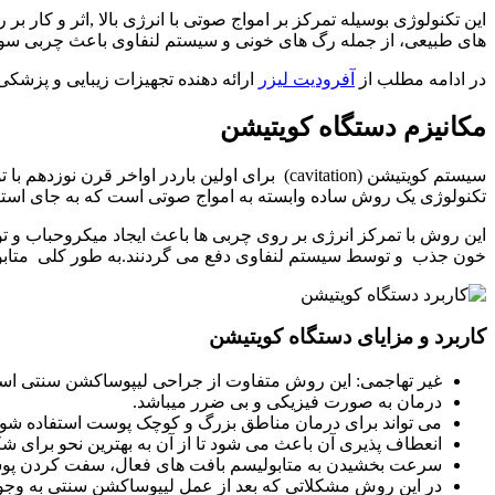
این تکنولوژی بوسیله تمرکز بر امواج صوتی با انرژی بالا ,اثر و کار
های طبیعی، از جمله رگ های خونی و سیستم لنفاوی باعث چربی س
در ادامه مطلب از
آفرودیت لیزر
ارائه دهنده تجهیزات زیبایی و پزشکی شما را با
مکانیزم دستگاه کویتیشن
سیستم کویتیشن (cavitation) برای اولین باردر
تکنولوژی یک روش ساده وابسته به امواج صوتی است که به جای استفاد
این روش با تمرکز انرژی بر روی چربی ها باعث ایجاد میکروحباب و ت
خون جذب و توسط سیستم لنفاوی دفع می گردنند.به طور کلی متابولیس
کاربرد و مزایای دستگاه کویتیشن
غیر تهاجمی: این روش متفاوت از جراحی لیپوساکشن سنتی است. 
درمان به صورت فیزیکی و بی ضرر میباشد.
می تواند برای درمان مناطق بزرگ و کوچک پوست استفاده شود
انعطاف پذیری آن باعث می شود تا از آن به بهترین نحو برای شک
سرعت بخشیدن به متابولیسم بافت های فعال، سفت کردن پ
در این روش مشکلاتی که بعد از عمل لیپوساکشن سنتی به وجود 