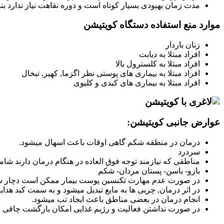
مدت زمان بهبودی بسیار کوتاه است و دوره نقاهت نیاز ندارد بناب
موارد منع استفاده دستگاه کویتیشن
زنان باردار
افراد مبتلا به دیابت
افراد مبتلا به کلسترول بالا
افراد مبتلا به بیماری های پوستی نظر اگزما, کهیر, تبخال
افراد مبتلا به بیماری های کبدی و کلیوی
عوارض جانبی کویتیشن:
درمان در منطقه شکم گاهی اوقات باعث اسهال میشود.
سردرد
مناطقی که نیازمند توجه فوق العاده در هنگام درمان دارند شامل
بازو- باسن- پستان مردان- شکم
در صورت عدم مهارت تکنسین پوست بیمار ممکن است دچار 
در اثر درمان, چربی ها به مایع تبدیل میشود و به سمت کبد
انجام درمان در بعضی مناطق باعث ایجاد تب میشود.
در صورت نداشتن فعالیت و رژیم غذایی امکان بازگشت چاقی وج