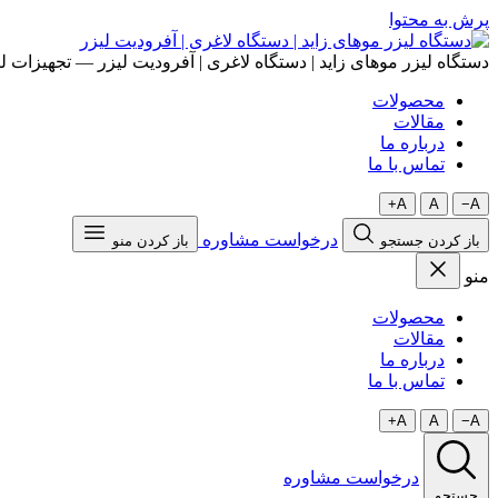
پرش به محتوا
دستگاه لیزر موهای زاید | دستگاه لاغری | آفرودیت لیزر — تجهیزات لی
محصولات
مقالات
درباره ما
تماس با ما
A+
A
A−
درخواست مشاوره
باز کردن جستجو
باز کردن منو
منو
محصولات
مقالات
درباره ما
تماس با ما
A+
A
A−
درخواست مشاوره
جستجو